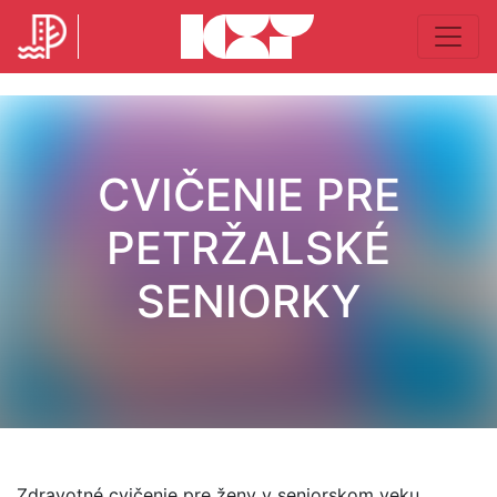
CVIČENIE PRE
PETRŽALSKÉ
SENIORKY
Zdravotné cvičenie pre ženy v seniorskom veku.