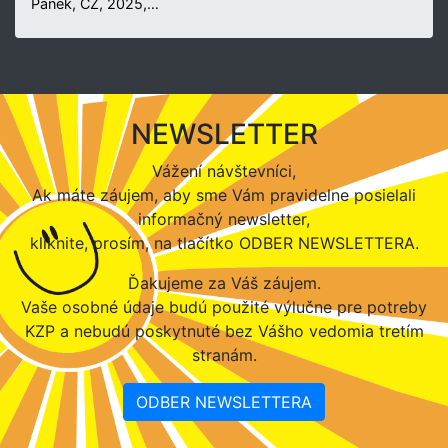
Pánek, CZ, 2025,…
NEWSLETTER
Vážení návštevníci,
Ak máte záujem, aby sme Vám pravidelne posielali
informačný newsletter,
kliknite, prosím, na tlačítko ODBER NEWSLETTERA.
Ďakujeme za Váš záujem.
Vaše osobné údaje budú použité výlučne pre potreby
KZP a nebudú poskytnuté bez Vášho vedomia tretím
stranám.
ODBER NEWSLETTERA