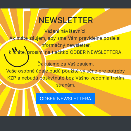
NEWSLETTER
Vážení návštevníci,
Ak máte záujem, aby sme Vám pravidelne posielali
informačný newsletter,
kliknite, prosím, na tlačítko ODBER NEWSLETTERA.
Ďakujeme za Váš záujem.
Vaše osobné údaje budú použité výlučne pre potreby
KZP a nebudú poskytnuté bez Vášho vedomia tretím
stranám.
ODBER NEWSLETTERA