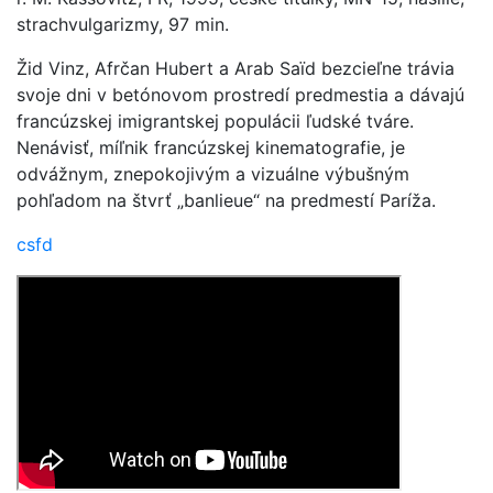
strachvulgarizmy, 97 min.
Žid Vinz, Afrčan Hubert a Arab Saïd bezcieľne trávia
svoje dni v betónovom prostredí predmestia a dávajú
francúzskej imigrantskej populácii ľudské tváre.
Nenávisť, míľnik francúzskej kinematografie, je
odvážnym, znepokojivým a vizuálne výbušným
pohľadom na štvrť „banlieue“ na predmestí Paríža.
csfd