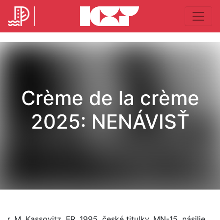
Crѐme de la crѐme
2025: NENÁVISŤ
r. M. Kassovitz, FR, 1995, české titulky, MN-15, násilie,