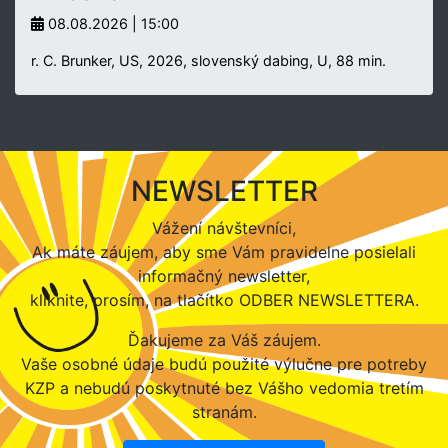
08.08.2026 | 15:00
r. C. Brunker, US, 2026, slovenský dabing, U, 88 min.
NEWSLETTER
Vážení návštevníci,
Ak máte záujem, aby sme Vám pravidelne posielali
informačný newsletter,
kliknite, prosím, na tlačítko ODBER NEWSLETTERA.
Ďakujeme za Váš záujem.
Vaše osobné údaje budú použité výlučne pre potreby
KZP a nebudú poskytnuté bez Vášho vedomia tretím
stranám.