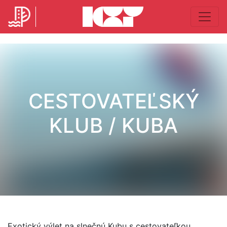
CESTOVATEĽSKÝ
KLUB / KUBA
Exotický výlet na slnečnú Kubu s cestovateľkou