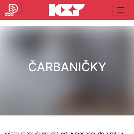
ČARBANIČKY
Výtvarný ateliér pre deti od 18 mesiacov do 3 rokov,