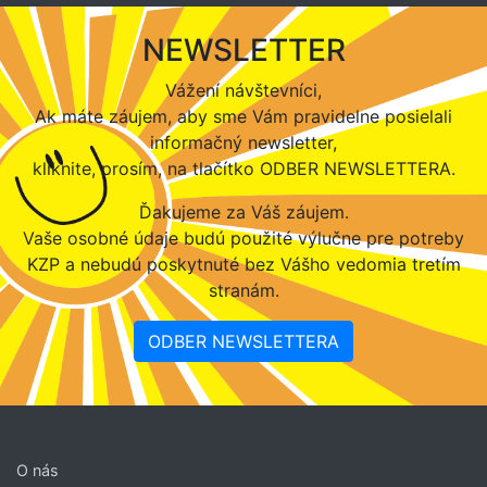
NEWSLETTER
Vážení návštevníci,
Ak máte záujem, aby sme Vám pravidelne posielali
informačný newsletter,
kliknite, prosím, na tlačítko ODBER NEWSLETTERA.
Ďakujeme za Váš záujem.
Vaše osobné údaje budú použité výlučne pre potreby
KZP a nebudú poskytnuté bez Vášho vedomia tretím
stranám.
ODBER NEWSLETTERA
O nás