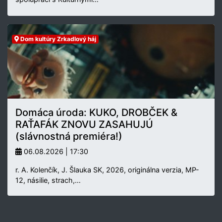
Dom kultúry Zrkadlový háj
Domáca úroda: KUKO, DROBČEK &
RAŤAFÁK ZNOVU ZASAHUJÚ
(slávnostná premiéra!)
06.08.2026 | 17:30
r. A. Kolenčík, J. Šlauka SK, 2026, originálna verzia, MP-
12, násilie, strach,…