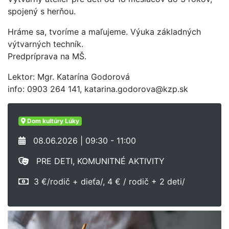
spojený s herňou.
Hráme sa, tvoríme a maľujeme. Výuka základných
výtvarných techník.
Predpríprava na MŠ.
Lektor: Mgr. Katarína Godorová
info: 0903 264 141, katarina.godorova@kzp.sk
Dom kultúry Lúky
08.06.2026 | 09:30 - 11:00
PRE DETI, KOMUNITNÉ AKTIVITY
3 €/rodič + dieťa/, 4 € / rodič + 2 deti/