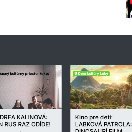
asný kultúrny priestor /dkp/
Dom kultúry Lúky
DREA KALINOVÁ:
Kino pre deti:
N RUS RAZ ODÍDE!
LABKOVÁ PATROLA:
DINOSAURÍ FILM