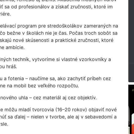
 sa od profesionálov a získať zručnosti, ktoré im
iére.
delávací program pre stredoškolákov zameraných na
 čo bežne v školách nie je čas. Počas troch sobôt sa
ískajú nové skúsenosti a praktické zručnosti, ktoré
ne ambície.
ných techník, vytvoríme si vlastné vzorkovníky a
ňou hráš.
u a fotenia – naučíme sa, ako zachytiť príbeh cez
ektne na mobil bez veľkého rozpočtu.
nového uhla – cez materiál aj cez objektív.
e môžu mladí tvorcovia (16–20 rokov) objaviť nové
núť sa ďalej – nielen v tvorbe, ale aj v sebavedomí a
sle.