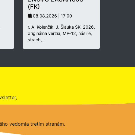
(FK)
08.08.2026 | 17:00
.
r. A. Kolenčík, J. Šlauka SK, 2026,
originálna verzia, MP-12, násilie,
strach,…
sletter,
šho vedomia tretím stranám.