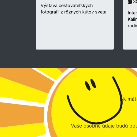
30
Výstava cestovateľských
fotografií z rôznych kútov sveta.
Inte
Kali
rodi
Ak máte
Vaše osobné údaje budú pou