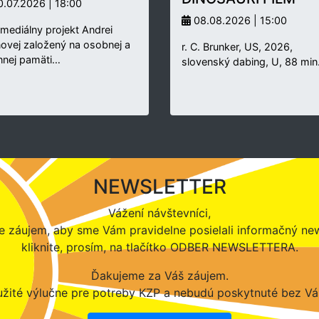
.07.2026 | 18:00
08.08.2026 | 15:00
rmediálny projekt Andrei
novej založený na osobnej a
r. C. Brunker, US, 2026,
nnej pamäti…
slovenský dabing, U, 88 min
NEWSLETTER
Vážení návštevníci,
 záujem, aby sme Vám pravidelne posielali informačný new
kliknite, prosím, na tlačítko ODBER NEWSLETTERA.
Ďakujeme za Váš záujem.
žité výlučne pre potreby KZP a nebudú poskytnuté bez Vá