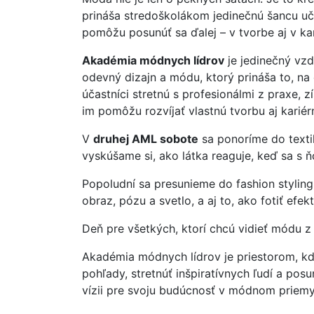
prináša stredoškolákom jedinečnú šancu učiť
pomôžu posunúť sa ďalej – v tvorbe aj v kar
Akadémia módnych lídrov
je jedinečný vz
odevný dizajn a módu, ktorý prináša to, na
účastníci stretnú s profesionálmi z praxe, z
im pomôžu rozvíjať vlastnú tvorbu aj kariér
V
druhej AML sobote
sa ponoríme do textil
vyskúšame si, ako látka reaguje, keď sa s 
Popoludní sa presunieme do fashion styling
obraz, pózu a svetlo, a aj to, ako fotiť ef
Deň pre všetkých, ktorí chcú vidieť módu z 
Akadémia módnych lídrov je priestorom, kd
pohľady, stretnúť inšpiratívnych ľudí a posu
vízii pre svoju budúcnosť v módnom priemy