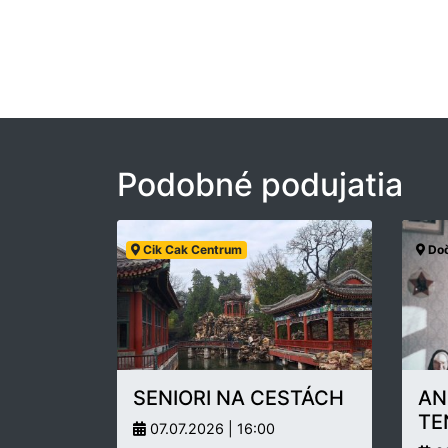
Podobné podujatia
Cik Cak Centrum
Doč
SENIORI NA CESTÁCH
AN
TE
07.07.2026 | 16:00