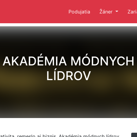
Podujatia
Žáner
Zar
AKADÉMIA MÓDNYCH
LÍDROV
ativita, remeslo aj biznis. Akadémia módnych lídrov