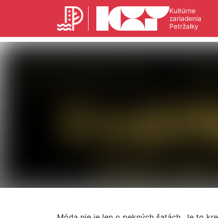
Kultúrne
zariadenia
Petržalky
Móda nie je len o pekných šatách. Je to kre