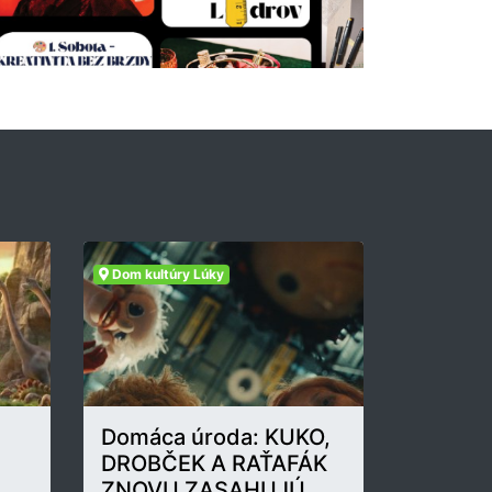
Dom kultúry Lúky
Domáca úroda: KUKO,
DROBČEK A RAŤAFÁK
ZNOVU ZASAHUJÚ