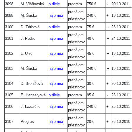
3098
M. Višňovský
o diele
program
750 €
-
20.10.2011
prenájom
3099
M. Šuška
nájomná
240 €
+
19.10.2011
priestorov
3100
D. Tóthová
o diele
program
75 €
-
23.10.2011
prenájom
3101
J. Peťko
nájomná
40 €
+
24.10.2011
priestorov
prenájom
3102
Ľ. Urik
nájomná
45 €
+
19.10.2011
priestorov
prenájom
3103
M. Šuška
nájomná
240 €
+
19.10.2011
priestorov
prenájom
3104
D. Bronišová
nájomná
30 €
+
20.10.2011
priestorov
3105
E. Hanzelyová
o diele
program
95 €
-
23.10.2011
prenájom
3106
J. Lazarčík
nájomná
240 €
+
25.10.2011
priestorov
prenájom
3107
Progres
nájomná
20 €
+
26.10.2010
priestorov