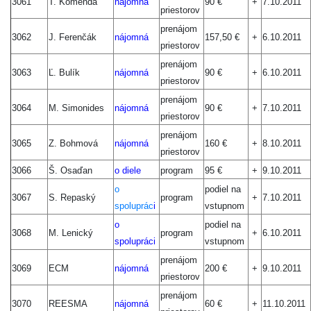
3061
T. Komenda
nájomná
90 €
+
7.10.2011
priestorov
prenájom
3062
J. Ferenčák
nájomná
157,50 €
+
6.10.2011
priestorov
prenájom
3063
Ľ. Bulík
nájomná
90 €
+
6.10.2011
priestorov
prenájom
3064
M. Simonides
nájomná
90 €
+
7.10.2011
priestorov
prenájom
3065
Z. Bohmová
nájomná
160 €
+
8.10.2011
priestorov
3066
Š. Osaďan
o diele
program
95 €
+
9.10.2011
o
podiel na
3067
S. Repaský
program
+
7.10.2011
spoluprác
i
vstupnom
o
podiel na
3068
M. Lenický
program
+
6.10.2011
spolupráci
vstupnom
prenájom
3069
ECM
nájomná
200 €
+
9.10.2011
priestorov
prenájom
3070
REESMA
nájomná
60 €
+
11.10.2011