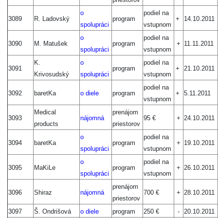
o
podiel na
3089
R. Ladovský
program
+
14.10.2011
spolupráci
vstupnom
o
podiel na
3090
M. Matušek
program
+
11.11.2011
spolupráci
vstupnom
K.
o
podiel na
3091
program
+
21.10.2011
Krivosudský
spolupráci
vstupnom
podiel na
3092
baretKa
o diele
program
+
5.11.2011
vstupnom
Medical
prenájom
3093
nájomná
95 €
+
24.10.2011
products
priestorov
o
podiel na
3094
baretKa
program
+
19.10.2011
spoluprác
i
vstupnom
o
podiel na
3095
MaKiLe
program
+
26.10.2011
spolupráci
vstupnom
prenájom
3096
Shiraz
nájomná
700 €
+
28.10.2011
priestorov
3097
Š. Ondrišová
o diele
program
250 €
-
20.10.2011