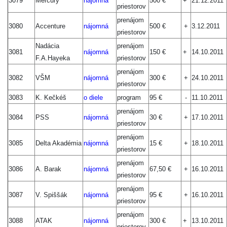
3079
Mercury
nájomná
500 €
+
21.12.2011
priestorov
prenájom
3080
Accenture
nájomná
500 €
+
3.12.2011
priestorov
Nadácia
prenájom
3081
nájomná
150 €
+
14.10.2011
F.A.Hayeka
priestorov
prenájom
3082
VŠM
nájomná
300 €
+
24.10.2011
priestorov
3083
K. Kečkéš
o diele
program
95 €
-
11.10.2011
prenájom
3084
PSS
nájomná
30 €
+
17.10.2011
priestorov
prenájom
3085
Delta Akadémia
nájomn
á
15 €
+
18.10.2011
priestorov
prenájom
3086
A. Barak
nájomná
67,50 €
+
16.10.2011
priestorov
prenájom
3087
V. Spiššák
nájomná
95 €
+
16.10.2011
priestorov
prenájom
3088
ATAK
nájomná
300 €
+
13.10.2011
priestorov