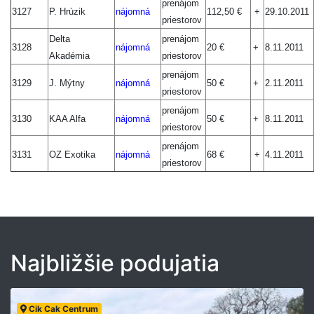
prenájom
3127
P. Hrúzik
nájomná
112,50 €
+
29.10.2011
priestorov
Delta
prenájom
3128
nájomná
20 €
+
8.11.2011
Akadémia
priestorov
prenájom
3129
J. Mýtny
nájomná
50 €
+
2.11.2011
priestorov
prenájom
3130
KAA Alfa
nájomná
50 €
+
8.11.2011
priestorov
prenájom
3131
OZ Exotika
nájomná
68 €
+
4.11.2011
priestorov
Najbližšie podujatia
Cik Cak Centrum