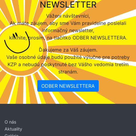
NEWSLETTER
Vážení návštevníci,
Ak máte záujem, aby sme Vám pravidelne posielali
informačný newsletter,
kliknite, prosím, na tlačítko ODBER NEWSLETTERA.
Ďakujeme za Váš záujem.
Vaše osobné údaje budú použité výlučne pre potreby
KZP a nebudú poskytnuté bez Vášho vedomia tretím
stranám.
ODBER NEWSLETTERA
O nás
Aktuality
Galéria