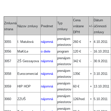
Cena
Dátum
Zmluvná
Typ
Názov zmluvy
Predmet
vrátane
+/-
účinnosti
strana
zmluvy
DPH
zmluvy
prenájom
3055
I. Matulová
nájomná
260 €
+
4.10.2011
priestorov
3056
MaKiLe
o diele
program
120 €
-
16.10.2011
prenájom
3057
ZŠ Gessayova
nájomná
342 €
-
30.9.2011
priestorov
prenájom
3058
Eurocomercial
nájomná
135€
+
3.10.2011
priestorov
prenájom
3059
HIP HOP
nájomná
60 €
+
13.10.2011
priestorov
prenájom
3060
ZZUŠ
nájomná
12€/hod.
+
5.10.2011
priestorov
prenájom