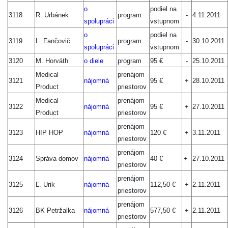
o
podiel na
3118
R. Urbánek
program
-
4.11.2011
spolupráci
vstupnom
o
podiel na
3119
L. Fančovič
program
-
30.10.2011
spoluprác
i
vstupnom
3120
M. Horváth
o diele
program
95 €
-
25.10.2011
Medical
prenájom
3121
nájomná
95 €
+
28.10.2011
Product
priestorov
Medical
prenájom
3122
nájomná
95 €
+
27.10.2011
Product
priestorov
prenájom
3123
HIP HOP
nájomná
120 €
+
3.11.2011
priestorov
prenájom
3124
Správa domov
nájomná
40 €
+
27.10.2011
priestorov
prenájom
3125
Ľ. Urik
nájomná
112,50 €
+
2.11.2011
priestorov
prenájom
3126
BK Petržalka
nájomná
577,50 €
+
2.11.2011
priestorov