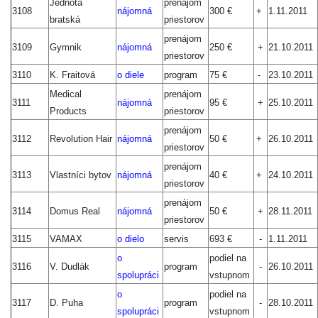
Jednota
prenájom
3108
nájomná
300 €
+
1.11.2011
bratská
priestorov
prenájom
3109
Gymnik
nájomná
250 €
+
21.10.2011
priestorov
3110
K. Fraitová
o diele
program
75 €
-
23.10.2011
Medical
prenájom
3111
nájomná
95 €
+
25.10.2011
Products
priestorov
prenájom
3112
Revolution Hair
nájomná
50 €
+
26.10.2011
priestorov
prenájom
3113
Vlastníci bytov
nájomná
40 €
+
24.10.2011
priestorov
prenájom
3114
Domus Real
nájomná
50 €
+
28.11.2011
priestorov
3115
VAMAX
o dielo
servis
693 €
-
1.11.2011
o
podiel na
3116
V. Dudlák
program
-
26.10.2011
spolupráci
vstupnom
o
podiel na
3117
D. Puha
program
-
28.10.2011
spolupráci
vstupnom