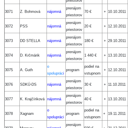
priestorov
prenájom
3071
Z. Bohmová
nájomná
70 €
+
10.10.2011
priestorov
prenájom
3072
PSS
nájomná
20 €
+
12.10.2011
priestorov
prenájom
3073
DD STELLA
nájomná
180 €
+
29.10.2011
priestorov
prenájom
3074
D. Krčmárik
nájomná
1 440 €
+
13.10.2011
priestorov
o
podiel na
3075
A. Guth
program
+
12.10.2011
spoluprác
i
vstupnom
prenájom
3076
SDKÚ-DS
nájomná
30 €
+
11.10.2011
priestorov
prenájom
3077
K. Krajčíriková
nájomná
40 €
+
13.10.2011
priestorov
o
podiel na
3078
Xagnam
program
+
19.11.2011
spolupráci
vstupnom
prenájom