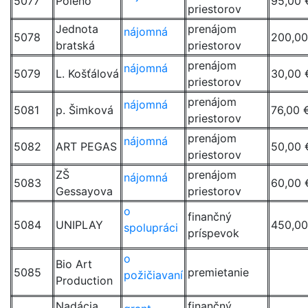
5077
Poleno
95,00 
priestorov
Jednota
prenájom
nájomná
5078
200,00
bratská
priestorov
prenájom
nájomná
5079
L. Košťálová
30,00 
priestorov
prenájom
nájomná
5081
p. Šimková
76,00 
priestorov
prenájom
nájomná
5082
ART PEGAS
50,00 
priestorov
ZŠ
prenájom
nájomná
5083
60,00 
Gessayova
priestorov
o
finančný
5084
UNIPLAY
450,00
spolupráci
príspevok
o
Bio Art
5085
premietanie
požičiavaní
Production
Nadácia
finančný