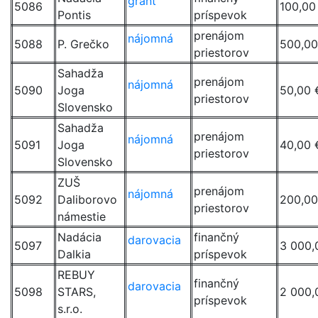
grant
5086
100,00
Pontis
príspevok
prenájom
nájomná
5088
P. Grečko
500,00
priestorov
Sahadža
prenájom
nájomná
5090
Joga
50,00 
priestorov
Slovensko
Sahadža
prenájom
nájomná
5091
Joga
40,00 
priestorov
Slovensko
ZUŠ
prenájom
nájomná
5092
Daliborovo
200,00
priestorov
námestie
Nadácia
finančný
darovacia
5097
3 000,
Dalkia
príspevok
REBUY
finančný
darovacia
5098
STARS,
2 000,
príspevok
s.r.o.