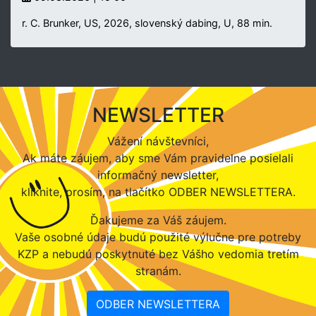
r. C. Brunker, US, 2026, slovenský dabing, U, 88 min.
NEWSLETTER
Vážení návštevníci,
Ak máte záujem, aby sme Vám pravidelne posielali
informačný newsletter,
kliknite, prosím, na tlačítko ODBER NEWSLETTERA.
Ďakujeme za Váš záujem.
Vaše osobné údaje budú použité výlučne pre potreby
KZP a nebudú poskytnuté bez Vášho vedomia tretím
stranám.
ODBER NEWSLETTERA