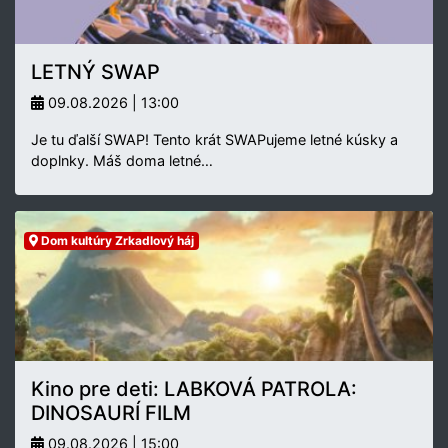
LETNÝ SWAP
09.08.2026 | 13:00
Je tu ďalší SWAP! Tento krát SWAPujeme letné kúsky a
doplnky. Máš doma letné…
Dom kultúry Zrkadlový háj
Kino pre deti: LABKOVÁ PATROLA:
DINOSAURÍ FILM
09.08.2026 | 15:00