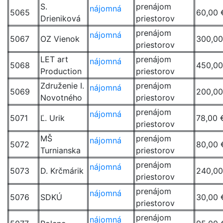
S.
prenájom
nájomná
5065
60,00 
Drieniková
priestorov
prenájom
nájomná
5067
OZ Vienok
300,00
priestorov
LET art
prenájom
nájomná
5068
450,00
Production
priestorov
Združenie I.
prenájom
nájomná
5069
200,00
Novotného
priestorov
prenájom
nájomná
5071
Ľ. Urik
78,00 
priestorov
MŠ
prenájom
nájomná
5072
80,00 
Turnianska
priestorov
prenájom
nájomná
5073
D. Krčmárik
240,00
priestorov
prenájom
nájomná
5076
SDKÚ
30,00 
priestorov
prenájom
nájomná