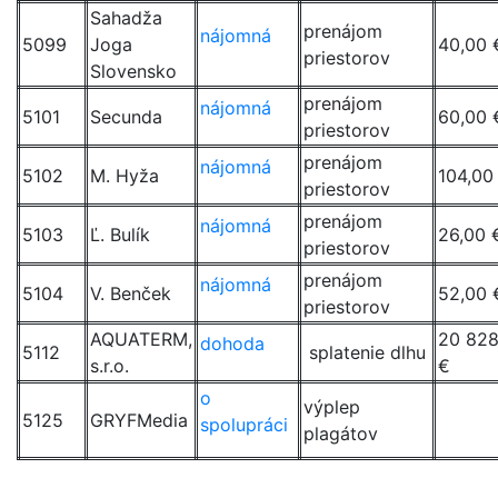
Sahadža
prenájom
nájomná
5099
Joga
40,00 
priestorov
Slovensko
prenájom
nájomná
5101
Secunda
60,00 
priestorov
prenájom
nájomná
5102
M. Hyža
104,00
priestorov
prenájom
nájomná
5103
Ľ. Bulík
26,00 
priestorov
prenájom
nájomná
5104
V. Benček
52,00 
priestorov
AQUATERM,
20 828
dohoda
5112
splatenie dlhu
s.r.o.
€
o
výplep
5125
GRYFMedia
spolupráci
plagátov