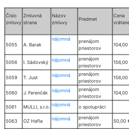
Číslo
Zmluvná
Názov
Cena
Predmet
zmluvy
strana
zmluvy
vráta
nájomná
prenájom
5055
A. Barak
104,00
priestorov
prenájom
nájomná
5056
I. Sádovský
156,00
priestorov
prenájom
nájomná
5059
T. Just
156,00
priestorov
prenájom
nájomná
5060
J. Ferenčák
104,00
priestorov
nájomná
5061
MULLI, s.r.o.
o spolupráci
prenájom
nájomná
5063
OZ Hafla
50,00 
priestorov