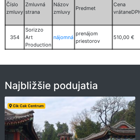
Číslo
Zmluvná
Názov
Cena
Predmet
zmluvy
strana
zmluvy
vrátaneDP
Sorizzo
prenájom
354
Art
nájomná
510,00 €
priestorov
Production
Najbližšie podujatia
Cik Cak Centrum