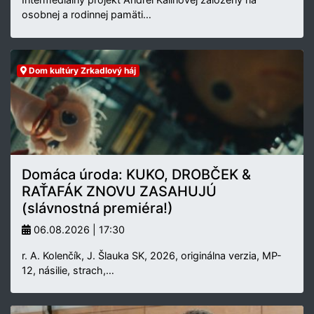
osobnej a rodinnej pamäti…
Dom kultúry Zrkadlový háj
Domáca úroda: KUKO, DROBČEK &
RAŤAFÁK ZNOVU ZASAHUJÚ
(slávnostná premiéra!)
06.08.2026 | 17:30
r. A. Kolenčík, J. Šlauka SK, 2026, originálna verzia, MP-
12, násilie, strach,…