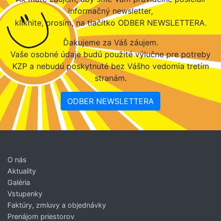
informačný newsletter,
kliknite, prosím, na tlačítko ODBER NEWSLETTERA.
Ďakujeme za Váš záujem.
Vaše osobné údaje budú použité výlučne pre potreby
KZP a nebudú poskytnuté bez Vášho vedomia tretím
stranám.
ODBER NEWSLETTERA
O nás
Aktuality
Galéria
Vstupenky
Faktúry, zmluvy a objednávky
Prenájom priestorov