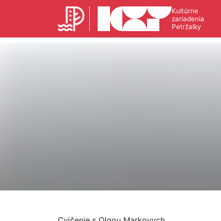
Kultúrne
zariadenia
Petržalky
Cvičenie s Olgou Markovych