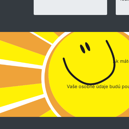
Ak máte
Vaše osobné údaje budú pou