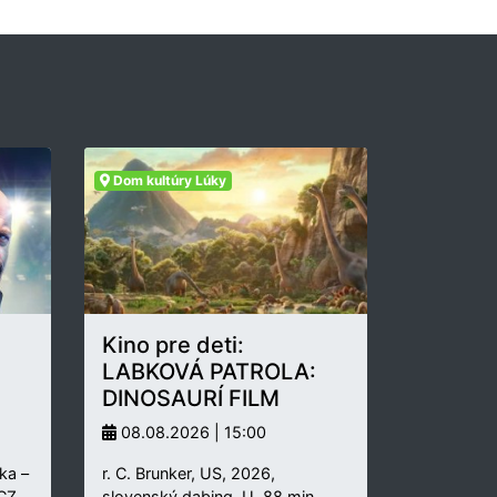
Dom kultúry Lúky
Kino pre deti:
LABKOVÁ PATROLA:
DINOSAURÍ FILM
08.08.2026 | 15:00
ka –
r. C. Brunker, US, 2026,
 CZ,
slovenský dabing, U, 88 min.