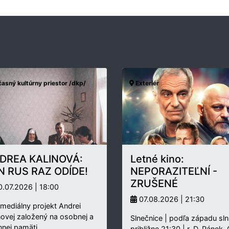
asný kultúrny priestor /dkp/
Exteriér
DREA KALINOVÁ:
Letné kino:
N RUS RAZ ODÍDE!
NEPORAZITEĽNÍ -
ZRUŠENÉ
.07.2026 | 18:00
07.08.2026 | 21:30
rmediálny projekt Andrei
novej založený na osobnej a
Slnečnice | podľa západu sln
nnej pamäti…
približne 21:30 | r. D. Pánek,