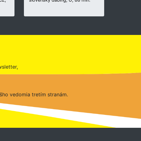
sletter,
šho vedomia tretím stranám.