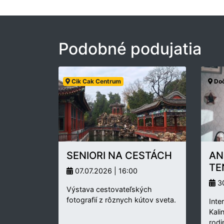
Podobné podujatia
Cik Cak Centrum
Doč
SENIORI NA CESTÁCH
AN
TE
07.07.2026 | 16:00
30
Výstava cestovateľských
fotografií z rôznych kútov sveta.
Inte
Kali
rodi