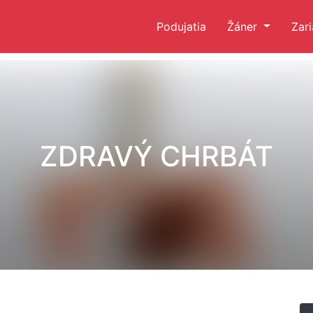
Podujatia
Žáner
Zar
ZDRAVÝ CHRBÁT