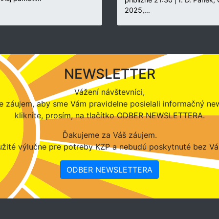
2025,…
NEWSLETTER
Vážení návštevníci,
 záujem, aby sme Vám pravidelne posielali informačný new
kliknite, prosím, na tlačítko ODBER NEWSLETTERA.
Ďakujeme za Váš záujem.
žité výlučne pre potreby KZP a nebudú poskytnuté bez Vá
ODBER NEWSLETTERA