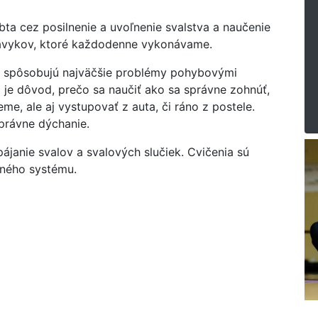
bta cez posilnenie a uvoľnenie svalstva a naučenie
ávykov, ktoré každodenne vykonávame.
ia spôsobujú najväčšie problémy pohybovými
 je dôvod, prečo sa naučiť ako sa správne zohnúť,
me, ale aj vystupovať z auta, či ráno z postele.
právne dýchanie.
ájanie svalov a svalových slučiek. Cvičenia sú
čného systému.