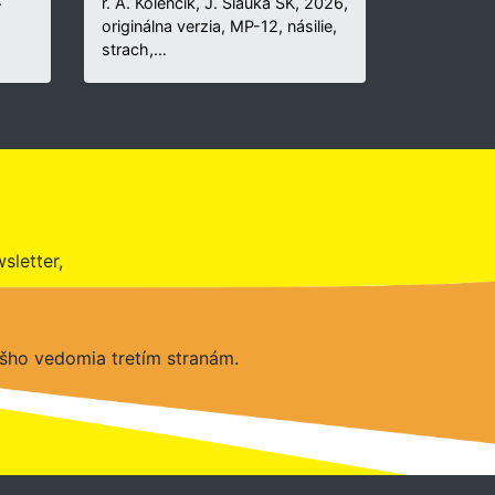
r. A. Kolenčík, J. Šlauka SK, 2026,
originálna verzia, MP-12, násilie,
strach,…
sletter,
šho vedomia tretím stranám.