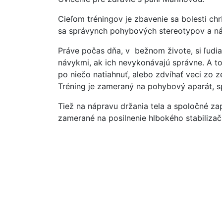
Cieľom tréningov je zbavenie sa bolesti chr
sa správynch pohybových stereotypov a n
Práve počas dňa, v bežnom živote, si ľud
návykmi, ak ich nevykonávajú správne. A to
po niečo natiahnuť, alebo zdvíhať veci zo ze
Tréning je zameraný na pohybový aparát, s
Tiež na nápravu držania tela a spoločné zap
zamerané na posilnenie hlbokého stabiliza