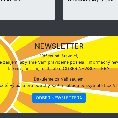
NEWSLETTER
Vážení návštevníci,
 záujem, aby sme Vám pravidelne posielali informačný new
kliknite, prosím, na tlačítko ODBER NEWSLETTERA.
Ďakujeme za Váš záujem.
žité výlučne pre potreby KZP a nebudú poskytnuté bez Vá
ODBER NEWSLETTERA