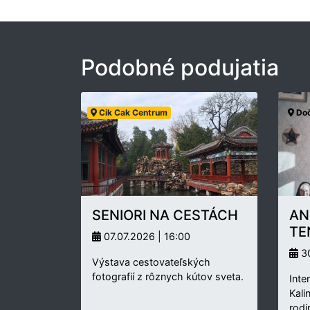
Podobné podujatia
Cik Cak Centrum
Doč
SENIORI NA CESTÁCH
AN
TE
07.07.2026 | 16:00
30
Výstava cestovateľských
fotografií z rôznych kútov sveta.
Inte
Kali
rodi