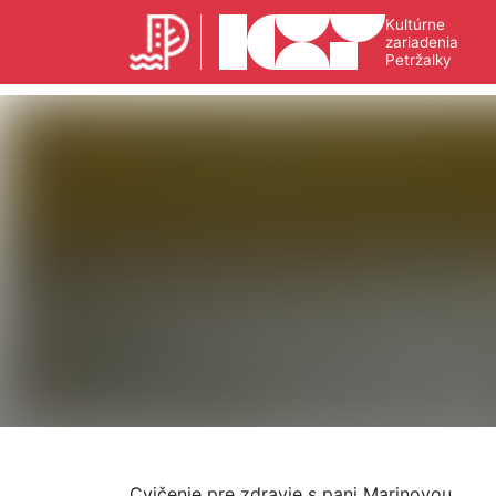
Kultúrne
zariadenia
Petržalky
Cvičenie pre zdravie s pani Marinovou.