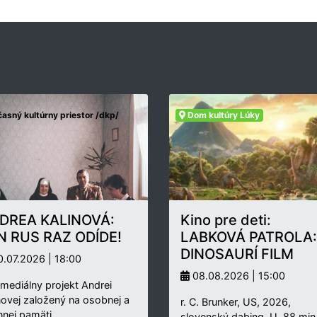
asný kultúrny priestor /dkp/
Dom kultúry Lúky
DREA KALINOVÁ:
Kino pre deti:
N RUS RAZ ODÍDE!
LABKOVÁ PATROLA:
DINOSAURÍ FILM
.07.2026 | 18:00
08.08.2026 | 15:00
rmediálny projekt Andrei
novej založený na osobnej a
r. C. Brunker, US, 2026,
nnej pamäti…
slovenský dabing, U, 88 min