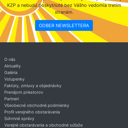
KZP a nebudú poskytnuté bez Vášho vedomia tretím
stranám.
ODBER NEWSLETTERA
O nás
Aktuality
Galéria
Vstupenky
Faktúry, zmluvy a objednávky
Prenájom priestorov
Partneri
Všeobecné obchodné podmienky
Profil verejného obstarávania
Súhrnné správy
Verejné obstarávania a obchodné súťaže