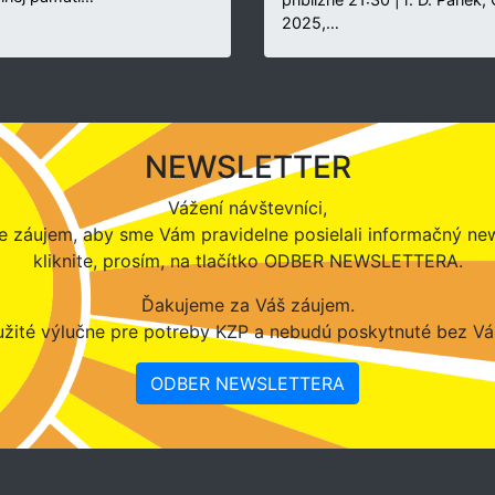
2025,…
NEWSLETTER
Vážení návštevníci,
 záujem, aby sme Vám pravidelne posielali informačný new
kliknite, prosím, na tlačítko ODBER NEWSLETTERA.
Ďakujeme za Váš záujem.
žité výlučne pre potreby KZP a nebudú poskytnuté bez Vá
ODBER NEWSLETTERA