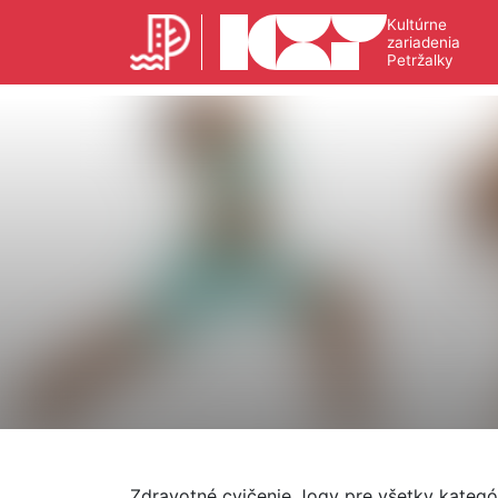
Kultúrne
zariadenia
Petržalky
Zdravotné cvičenie Jogy pre všetky kategór