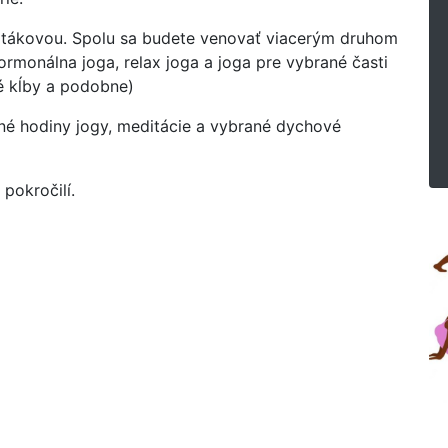
 Latákovou. Spolu sa budete venovať viacerým druhom
ormonálna joga, relax joga a joga pre vybrané časti
vé kĺby a podobne)
mné hodiny jogy, meditácie a vybrané dychové
 pokročilí.