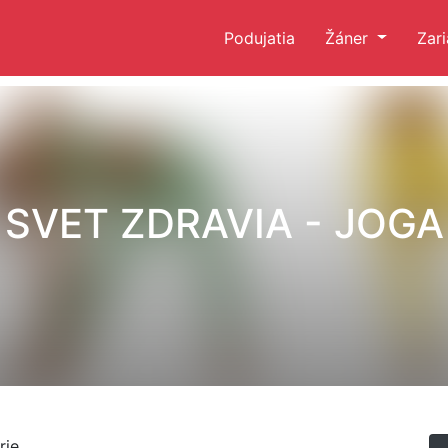
Podujatia
Žáner
Zar
SVET ZDRAVIA - JOGA
ie.