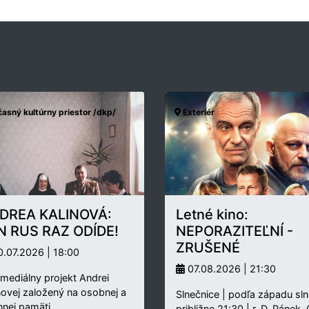
asný kultúrny priestor /dkp/
Exteriér
DREA KALINOVÁ:
Letné kino:
N RUS RAZ ODÍDE!
NEPORAZITEĽNÍ -
ZRUŠENÉ
.07.2026 | 18:00
07.08.2026 | 21:30
rmediálny projekt Andrei
novej založený na osobnej a
Slnečnice | podľa západu sln
nnej pamäti…
približne 21:30 | r. D. Pánek,