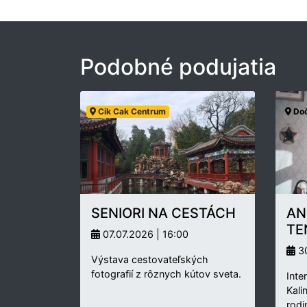
Podobné podujatia
Cik Cak Centrum
Doč
SENIORI NA CESTÁCH
AN
TE
07.07.2026 | 16:00
30
Výstava cestovateľských
fotografií z rôznych kútov sveta.
Inte
Kali
rodi