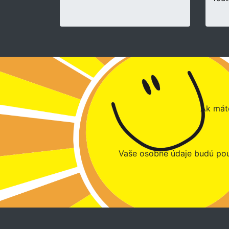
Ak máte
Vaše osobné údaje budú pou