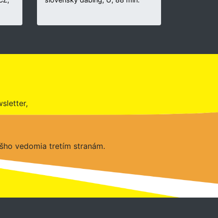
sletter,
šho vedomia tretím stranám.