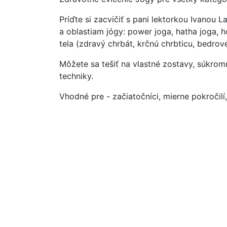
Príďte si zacvičiť s pani lektorkou Ivanou
a oblastiam jógy: power joga, hatha joga, h
tela (zdravý chrbát, krčnú chrbticu, bedro
Môžete sa tešiť na vlastné zostavy, súkro
techniky.
Vhodné pre - začiatočníci, mierne pokročilí,