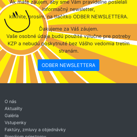
Ak máte záujem, aby sme Vám pravidelne posielali
informačný newsletter,
kliknite, prosím, na tlačítko ODBER NEWSLETTERA.
Ďakujeme za Váš záujem.
Vaše osobné údaje budú použité výlučne pre potreby
KZP a nebudú poskytnuté bez Vášho vedomia tretím
stranám.
ODBER NEWSLETTERA
O nás
Aktuality
Galéria
Vstupenky
Faktúry, zmluvy a objednávky
Prenájom priestorov