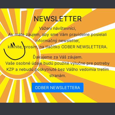
NEWSLETTER
Vážení návštevníci,
Ak máte záujem, aby sme Vám pravidelne posielali
informačný newsletter,
kliknite, prosím, na tlačítko ODBER NEWSLETTERA.
Ďakujeme za Váš záujem.
Vaše osobné údaje budú použité výlučne pre potreby
KZP a nebudú poskytnuté bez Vášho vedomia tretím
stranám.
ODBER NEWSLETTERA