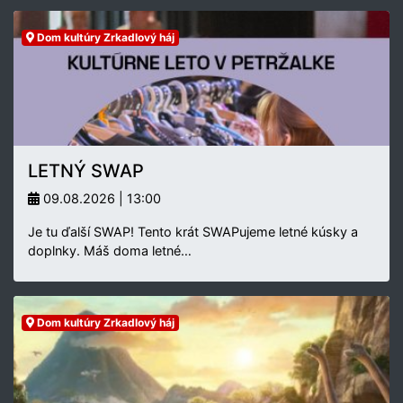
Dom kultúry Zrkadlový háj
LETNÝ SWAP
09.08.2026 | 13:00
Je tu ďalší SWAP! Tento krát SWAPujeme letné kúsky a
doplnky. Máš doma letné…
Dom kultúry Zrkadlový háj