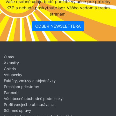
Vaše osobné údaje budú použité výlučne pre potreby
KZP a nebudú poskytnuté bez Vášho vedomia tretím
stranám.
ODBER NEWSLETTERA
O nás
Aktuality
Galéria
Vstupenky
Faktúry, zmluvy a objednávky
Prenájom priestorov
Partneri
Všeobecné obchodné podmienky
Profil verejného obstarávania
Súhrnné správy