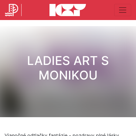
LADIES ART S
MONIKOU
Vianočné odtlačky fantázie - pozdravy plné lásky