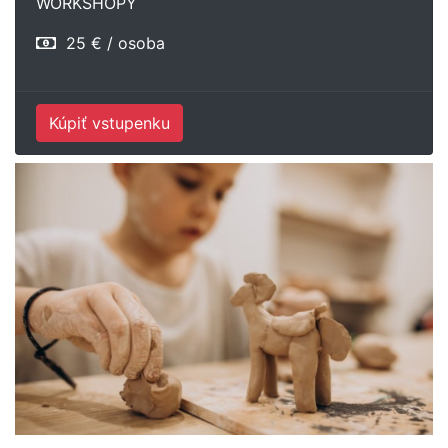
WORKSHOPY
25 € / osoba
Kúpiť vstupenku