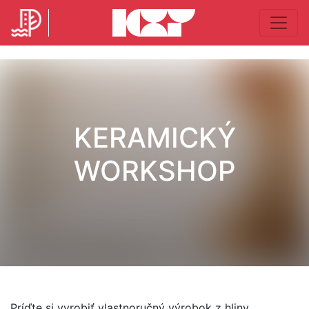
KERAMICKÝ
WORKSHOP
Príďte si vyrobiť vlastnoručný výrobok z hliny.