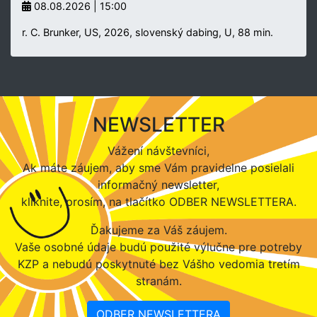
08.08.2026 | 15:00
r. C. Brunker, US, 2026, slovenský dabing, U, 88 min.
NEWSLETTER
Vážení návštevníci,
Ak máte záujem, aby sme Vám pravidelne posielali
informačný newsletter,
kliknite, prosím, na tlačítko ODBER NEWSLETTERA.
Ďakujeme za Váš záujem.
Vaše osobné údaje budú použité výlučne pre potreby
KZP a nebudú poskytnuté bez Vášho vedomia tretím
stranám.
ODBER NEWSLETTERA