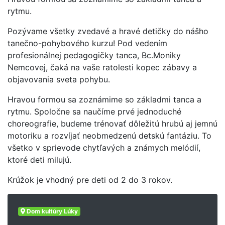
rytmu.
Pozývame všetky zvedavé a hravé detičky do nášho
tanečno-pohybového kurzu! Pod vedením
profesionálnej pedagogičky tanca, Bc.Moniky
Nemcovej, čaká na vaše ratolesti kopec zábavy a
objavovania sveta pohybu.
Hravou formou sa zoznámime so základmi tanca a
rytmu. Spoločne sa naučíme prvé jednoduché
choreografie, budeme trénovať dôležitú hrubú aj jemnú
motoriku a rozvíjať neobmedzenú detskú fantáziu. To
všetko v sprievode chytľavých a známych melódií,
ktoré deti milujú.
Krúžok je vhodný pre deti od 2 do 3 rokov.
Dom kultúry Lúky