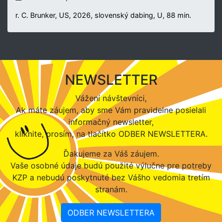
r. C. Brunker, US, 2026, slovenský dabing, U, 88 min.
NEWSLETTER
Vážení návštevníci,
Ak máte záujem, aby sme Vám pravidelne posielali
informačný newsletter,
kliknite, prosím, na tlačítko ODBER NEWSLETTERA.
Ďakujeme za Váš záujem.
Vaše osobné údaje budú použité výlučne pre potreby
KZP a nebudú poskytnuté bez Vášho vedomia tretím
stranám.
ODBER NEWSLETTERA