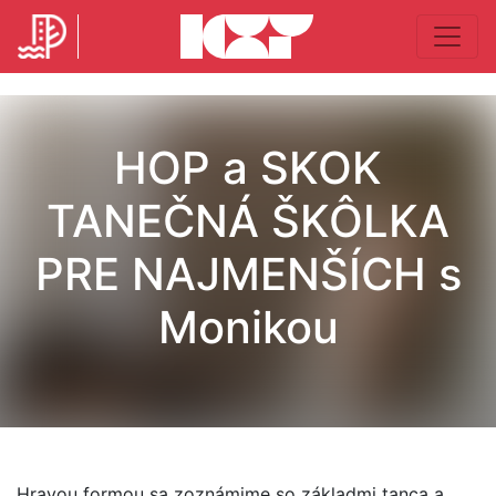
HOP a SKOK
TANEČNÁ ŠKÔLKA
PRE NAJMENŠÍCH s
Monikou
Hravou formou sa zoznámime so základmi tanca a