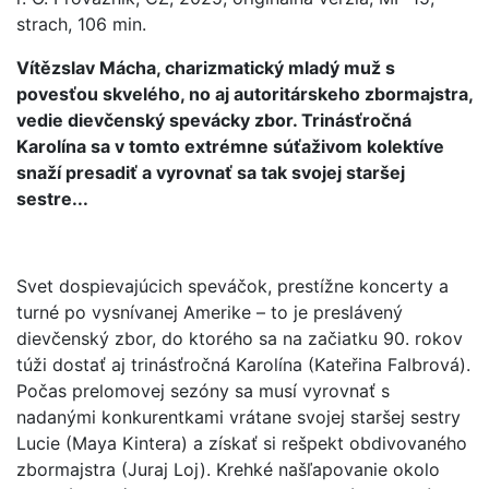
strach, 106 min.
Vítězslav Mácha, charizmatický mladý muž s
povesťou skvelého, no aj autoritárskeho zbormajstra,
vedie dievčenský spevácky zbor. Trinásťročná
Karolína sa v tomto extrémne súťaživom kolektíve
snaží presadiť a vyrovnať sa tak svojej staršej
sestre...
Svet dospievajúcich speváčok, prestížne koncerty a
turné po vysnívanej Amerike – to je preslávený
dievčenský zbor, do ktorého sa na začiatku 90. rokov
túži dostať aj trinásťročná Karolína (Kateřina Falbrová).
Počas prelomovej sezóny sa musí vyrovnať s
nadanými konkurentkami vrátane svojej staršej sestry
Lucie (Maya Kintera) a získať si rešpekt obdivovaného
zbormajstra (Juraj Loj). Krehké našľapovanie okolo