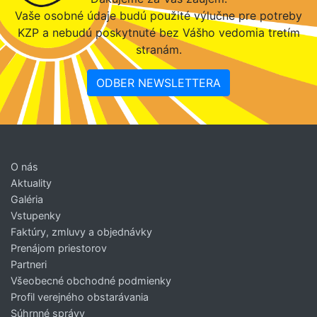
Vaše osobné údaje budú použité výlučne pre potreby
KZP a nebudú poskytnuté bez Vášho vedomia tretím
stranám.
ODBER NEWSLETTERA
O nás
Aktuality
Galéria
Vstupenky
Faktúry, zmluvy a objednávky
Prenájom priestorov
Partneri
Všeobecné obchodné podmienky
Profil verejného obstarávania
Súhrnné správy