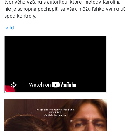
tvorivého vzťahu s autoritou, ktorej metódy Karolína
nie je schopná pochopiť, sa však môžu ľahko vymknúť
spod kontroly.
csfd