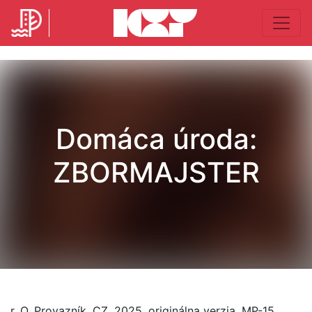
Domáca úroda:
ZBORMAJSTER
r. O. Provazník, CZ, 2025, originálna verzia, MP-15,