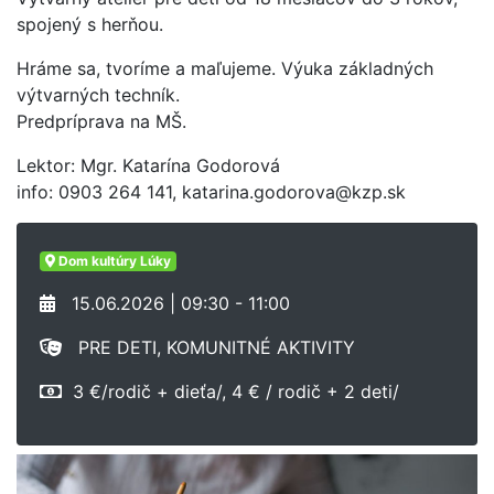
spojený s herňou.
Hráme sa, tvoríme a maľujeme. Výuka základných
výtvarných techník.
Predpríprava na MŠ.
Lektor: Mgr. Katarína Godorová
info: 0903 264 141, katarina.godorova@kzp.sk
Dom kultúry Lúky
15.06.2026 | 09:30 - 11:00
PRE DETI, KOMUNITNÉ AKTIVITY
3 €/rodič + dieťa/, 4 € / rodič + 2 deti/