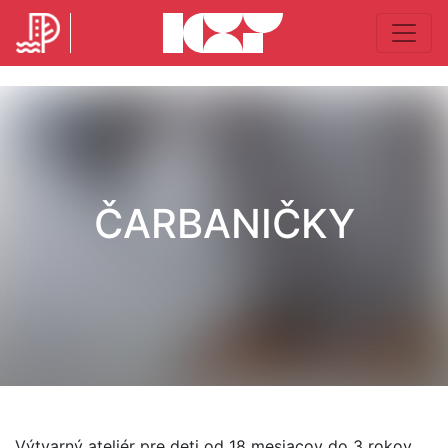
ČARBANIČKY
Výtvarný ateliér pre deti od 18 mesiacov do 3 rokov,