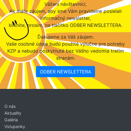
Vážení návštevníci,
Ak máte záujem, aby sme Vám pravidelne posielali
informačný newsletter,
kliknite, prosím, na tlačítko ODBER NEWSLETTERA.
Ďakujeme za Váš záujem.
Vaše osobné údaje budú použité výlučne pre potreby
KZP a nebudú poskytnuté bez Vášho vedomia tretím
stranám.
ODBER NEWSLETTERA
O nás
Aktuality
Galéria
Vstupenky