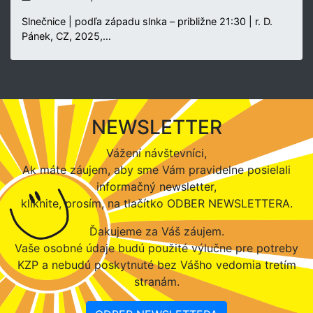
Slnečnice | podľa západu slnka – približne 21:30 | r. D.
Pánek, CZ, 2025,…
NEWSLETTER
Vážení návštevníci,
Ak máte záujem, aby sme Vám pravidelne posielali
informačný newsletter,
kliknite, prosím, na tlačítko ODBER NEWSLETTERA.
Ďakujeme za Váš záujem.
Vaše osobné údaje budú použité výlučne pre potreby
KZP a nebudú poskytnuté bez Vášho vedomia tretím
stranám.