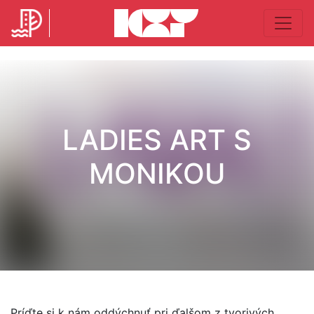
LADIES ART S
MONIKOU
Príďte si k nám oddýchnuť pri ďalšom z tvorivých