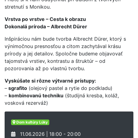
stretnutí s Monikou.
Vrstva po vrstve – Cesta k obrazu
Dokonalá príroda – Albrecht Dürer
Inšpiráciou nám bude tvorba Albrecht Dürer, ktorý s
výnimočnou presnosťou a citom zachytával krásu
prírody a jej detailov. Spoločne budeme objavovať
tajomstvá vrstiev, kontrastu a štruktúr – od
pozorovania až po vlastnú tvorbu.
Vyskúšate si rôzne výtvarné prístupy:
–
sgrafito
(olejový pastel a rytie do podkladu)
–
kombinovanú techniku
(študijná kresba, koláž,
vosková rezerváž)
Dom kultúry Lúky
11.06.2026 | 18:00 - 20:00